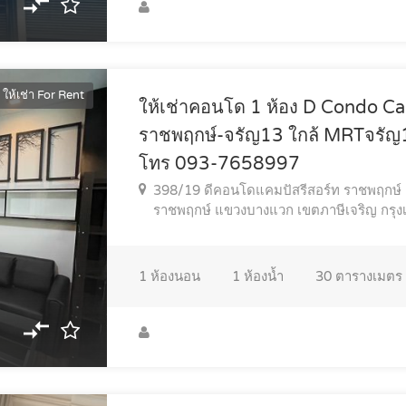
ให้เช่า For Rent
ให้เช่าคอนโด 1 ห้อง D Condo C
ราชพฤกษ์-จรัญ13 ใกล้ MRTจรัญ
โทร 093-7658997
398/19 ดีคอนโดแคมปัสรีสอร์ท ราชพฤกษ์ 
ราชพฤกษ์ แขวงบางแวก เขตภาษีเจริญ กร
1
ห้องนอน
1
ห้องน้ำ
30
ตารางเมตร