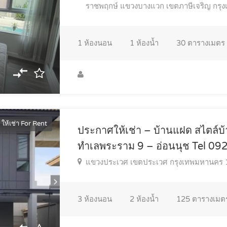
ราชพฤกษ์ แขวงบางแวก เขตภาษีเจริญ กร
1
ห้องนอน
1
ห้องน้ำ
30
ตารางเมตร
ให้เช่า For Rent
ประกาศให้เช่า – บ้านแฝด สไตล์บ้าน
ทำเลพระราม 9 – อ่อนนุช Tel 0
แขวงประเวศ เขตประเวศ กรุงเทพมหานคร
3
ห้องนอน
2
ห้องน้ำ
125
ตารางเมต