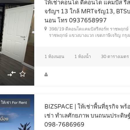
ให้เช่าคอนโด ดีคอนโด แคมปัส รี
จรัญฯ 13 ใกล้ MRTจรัญ13, BTSบ
นอน โทร 0937658997
398/19 ดีคอนโดแคมปัสรีสอร์ท ราชพฤกษ์ 
ราชพฤกษ์ แขวงบางแวก เขตภาษีเจริญ กร
1
ห้องนอน
1
ห้องน้ำ
30
ตารางเมตร
ให้เช่า For Rent
BIZSPACE | ให้เช่าพื้นที่ธุรกิจ พ
เช่า ทำเลศักยภาพ บนถนนประดิษฐ
098-7686969