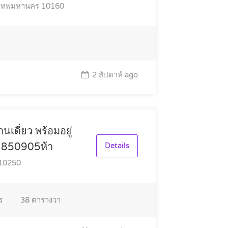
ุงเทพมหานคร 10160
2 สัปดาห์ ago
เดี่ยว พร้อมอยู่
92850905ห้า
Details
 10250
ร
38
ตารางวา