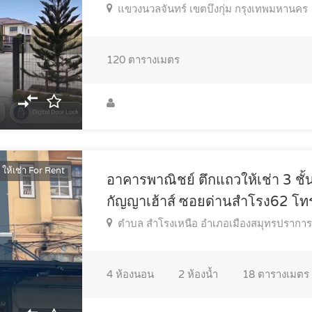
แขวงนวลจันทร์ เขตบึงกุ่ม กรุงเทพมหานคร
120
ตารางเมตร
ให้เช่า For Rent
อาคารพาณิชย์ ตึกแถวให้เช่า 3 ชั้นค
กัญญาเฮ้าส์ ซอยด่านสำโรง62 
ตำบล สำโรงเหนือ อำเภอเมืองสมุทรปรากา
4
ห้องนอน
2
ห้องน้ำ
18
ตารางเมตร