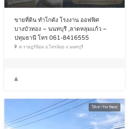
ขายที่ดิน ทำโกดัง โรงงาน ออฟฟิศ
บางบัวทอง – นนทบุรี ,ลาดหลุมแก้ว –
ปทุมธานี โทร 061-8416555
ต.ราษฎร์นิยม อ.ไทรน้อย จ.นนทบุรี
ให้เช่า For Rent