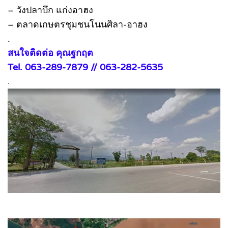
– วังปลาบึก แก่งอาฮง
– ตลาดเกษตรชุมชนโนนศิลา-อาฮง
.
สนใจติดต่อ คุณฐกฤต
Tel. 063-289-7879 // 063-282-5635
.