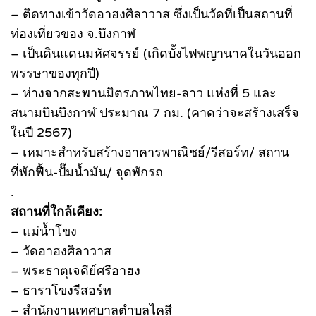
– ติดทางเข้าวัดอาฮงศิลาวาส ซึ่งเป็นวัดที่เป็นสถานที่
ท่องเที่ยวของ จ.บึงกาฬ
– เป็นดินแดนมหัศจรรย์ (เกิดบั้งไฟพญานาคในวันออก
พรรษาของทุกปี)
– ห่างจากสะพานมิตรภาพไทย-ลาว แห่งที่ 5 และ
สนามบินบึงกาฬ ประมาณ 7 กม. (คาดว่าจะสร้างเสร็จ
ในปี 2567)
– เหมาะสำหรับสร้างอาคารพาณิชย์/รีสอร์ท/ สถาน
ที่พักฟื้น-ปั๊มน้ำมัน/ จุดพักรถ
.
สถานที่ใกล้เคียง:
– แม่น้ำโขง
– วัดอาฮงศิลาวาส
– พระธาตุเจดีย์ศรีอาฮง
– ธาราโขงรีสอร์ท
– สำนักงานเทศบาลตำบลไคสี