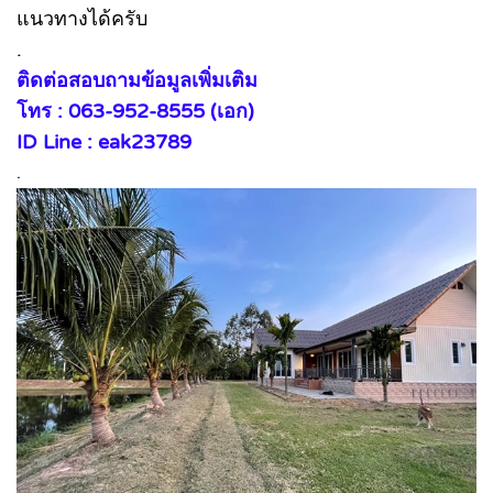
แนวทางได้ครับ
.
ติดต่อสอบถามข้อมูลเพิ่มเติม
โทร : 063-952-8555 (เอก)
ID Line : eak23789
.