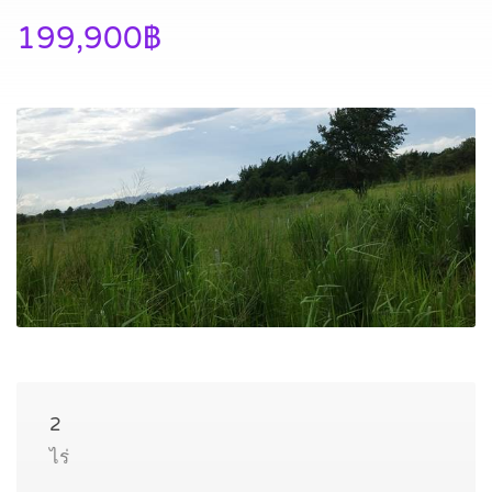
199,900฿
2
ไร่