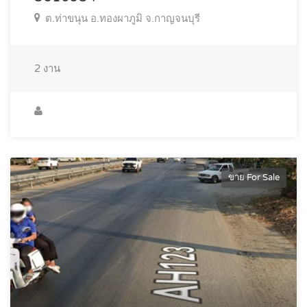
ต.ท่าขนุน อ.ทองผาภูมิ จ.กาญจนบุรี
2
งาน
ขาย For Sale