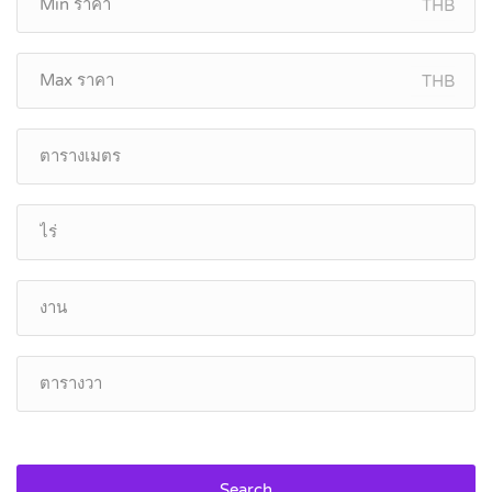
THB
THB
Search