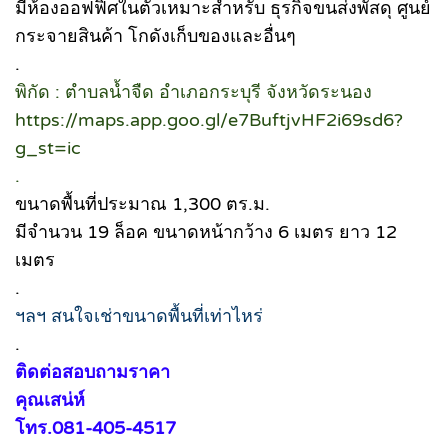
มีห้องออฟฟิศในตัวเหมาะสำหรับ ธุรกิจขนส่งพัสดุ ศูนย์
กระจายสินค้า โกดังเก็บของและอื่นๆ
.
พิกัด : ตำบลน้ำจืด อำเภอกระบุรี จังหวัดระนอง
https://maps.app.goo.gl/e7BuftjvHF2i69sd6?
g_st=ic
.
ขนาดพื้นที่ประมาณ 1,300 ตร.ม.
มีจำนวน 19 ล็อค ขนาดหน้ากว้าง 6 เมตร ยาว 12
เมตร
.
ฯลฯ สนใจเช่าขนาดพื้นที่เท่าไหร่
.
ติดต่อสอบถามราคา
คุณเสน่ห์
โทร.081-405-4517