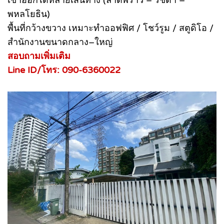
เข้าออกได้หลายเส้นทาง (ลาดพร้าว – รัชดา –
พหลโยธิน)
พื้นที่กว้างขวาง เหมาะทำออฟฟิศ / โชว์รูม / สตูดิโอ /
สำนักงานขนาดกลาง–ใหญ่
สอบถามเพิ่มเติม
Line ID/โทร: 090-6360022