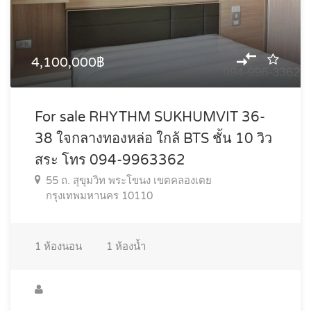
4,100,000฿
For sale RHYTHM SUKHUMVIT 36-
38 ใจกลางทองหล่อ ใกล้ BTS ชั้น 10 วิว
สระ โทร 094-9963362
55 ถ. สุขุมวิท พระโขนง เขตคลองเตย
กรุงเทพมหานคร 10110
1
ห้องนอน
1
ห้องน้ำ