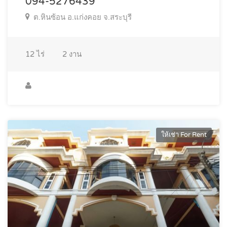
094-5276439
ต.หินซ้อน อ.แก่งคอย จ.สระบุรี
12
ไร่
2
งาน
ให้เช่า For Rent